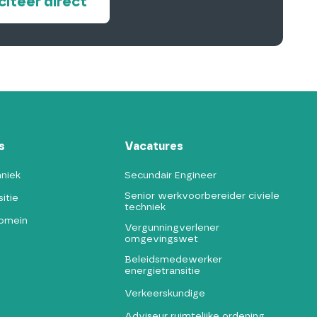
iciteer direct
s
Vacatures
hniek
Secundair Engineer
Senior werkvoorbereider civiele
itie
techniek
domein
Vergunningverlener
omgevingswet
Beleidsmedewerker
energietransitie
Verkeerskundige
Adviseur ruimtelijke ordening