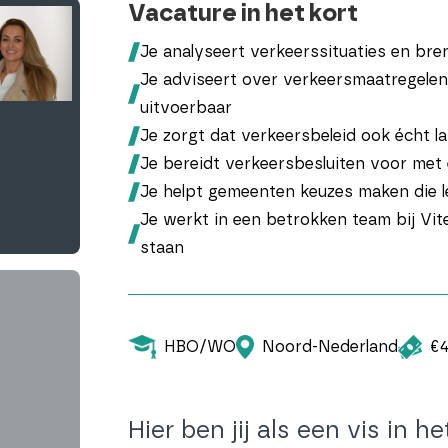
Vacature in het kort
Je analyseert verkeerssituaties en bren
Je adviseert over verkeersmaatregelen e
uitvoerbaar
Je zorgt dat verkeersbeleid ook écht l
Je bereidt verkeersbesluiten voor met
Je helpt gemeenten keuzes maken die l
Je werkt in een betrokken team bij Vi
staan
HBO/WO
Noord-Nederland
€4
Hier ben jij als een vis in h