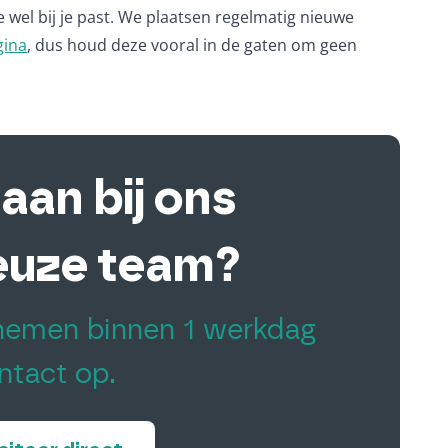
e wel bij je past. We plaatsen regelmatig nieuwe
gina
, dus houd deze vooral in de gaten om geen
e aan bij ons
euze team?
 nemen binnen 1 werkdag
ntact op.