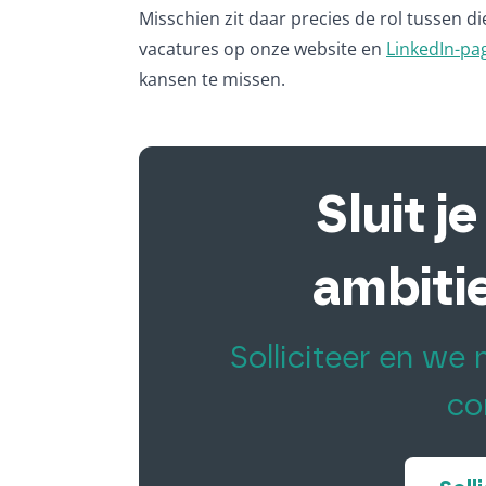
Misschien zit daar precies de rol tussen di
vacatures op onze website en
LinkedIn-pa
kansen te missen.
Sluit j
ambiti
Solliciteer en we
co