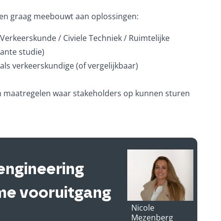
is en graag meebouwt aan oplossingen:
erkeerskunde / Civiele Techniek / Ruimtelijke
ante studie)
als verkeerskundige (of vergelijkbaar)
 en maatregelen waar stakeholders op kunnen sturen
engineering
me vooruitgang
Nicole
Mezenberg