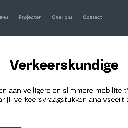
ures
Projecten
Over ons
Contact
Verkeerskundige
gen aan veiligere en slimmere mobilitei
r jij verkeersvraagstukken analyseert 