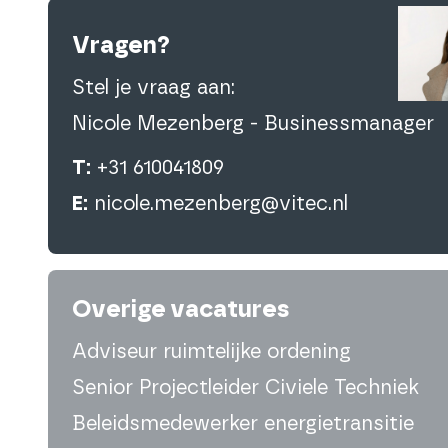
Vragen?
Stel je vraag aan:
Nicole Mezenberg - Businessmanager
T:
+31 610041809
E:
nicole.mezenberg@vitec.nl
Overige vacatures
Adviseur ruimtelijke ordening
Senior Projectleider Civiele Techniek
Beleidsmedewerker energietransitie