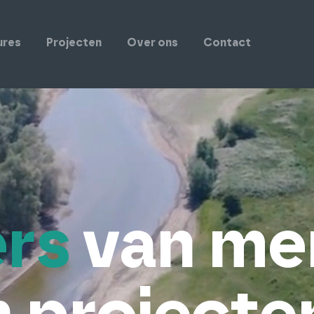
ures
Projecten
Over ons
Contact
ers
van me