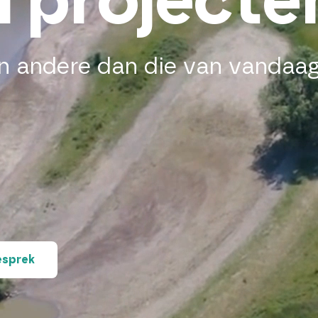
n projecte
n andere dan die van vandaag
esprek