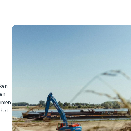
kken
 en
nemen
 het