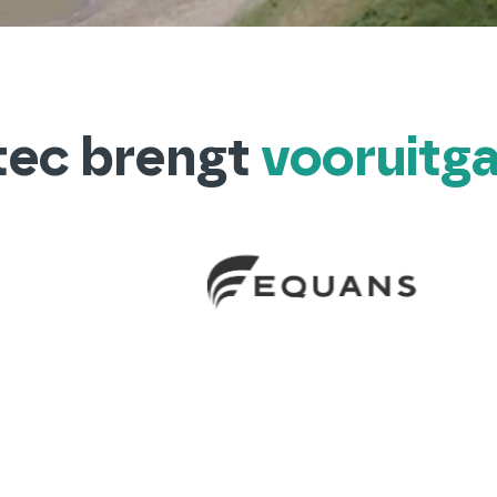
tec brengt
vooruitg