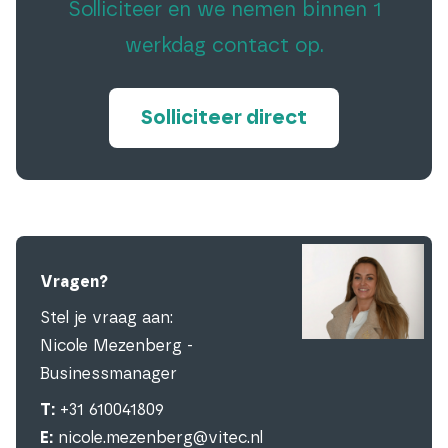
Solliciteer en we nemen binnen 1
werkdag contact op.
Solliciteer direct
Vragen?
Stel je vraag aan:
Nicole Mezenberg -
Businessmanager
T:
+31 610041809
E:
nicole.mezenberg@vitec.nl