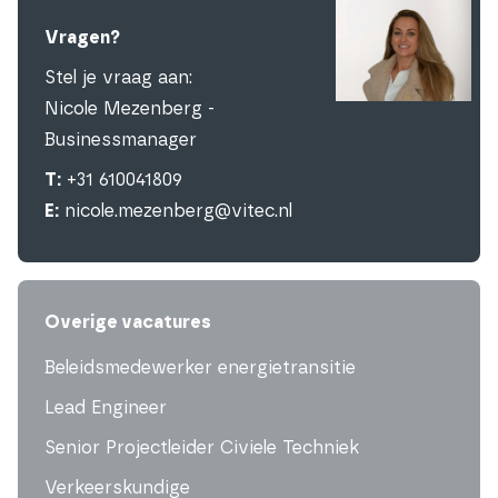
Vragen?
Stel je vraag aan:
Nicole Mezenberg -
Businessmanager
T:
+31 610041809
E:
nicole.mezenberg@vitec.nl
Overige vacatures
Beleidsmedewerker energietransitie
Lead Engineer
Senior Projectleider Civiele Techniek
Verkeerskundige