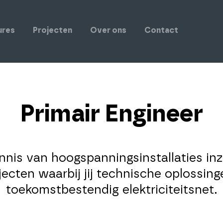
ures
Projecten
Over ons
Contact
Primair Engineer
kennis van hoogspanningsinstallaties inz
jecten waarbij jij technische oplossin
toekomstbestendig elektriciteitsnet.