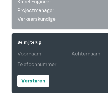
Kabel Engineer
Projectmanager
Verkeerskundige
Bel mij terug
Voornaam
(Vereist)
Achternaam
(Ve
Telefoonnummer
(Vereist)