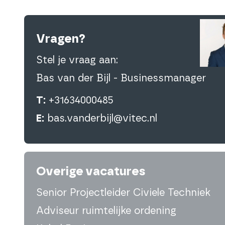
Vragen?
Stel je vraag aan:
Bas van der Bijl - Businessmanager
T:
+31634000485
E:
bas.vanderbijl@vitec.nl
Overige vacatures
Senior Projectleider Civiele Techniek
Adviseur ruimtelijke ordening