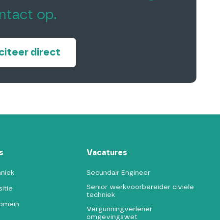
ntact op.
iciteer direct
s
Vacatures
hniek
Secundair Engineer
Senior werkvoorbereider civiele
itie
techniek
domein
Vergunningverlener
omgevingswet