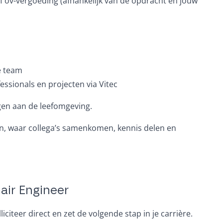
f ov-vergoeding (afhankelijk van de opdracht en jouw
e team
ssionals en projecten via Vitec
gen aan de leefomgeving.
en, waar collega’s samenkomen, kennis delen en
mair Engineer
iciteer direct en zet de volgende stap in je carrière.