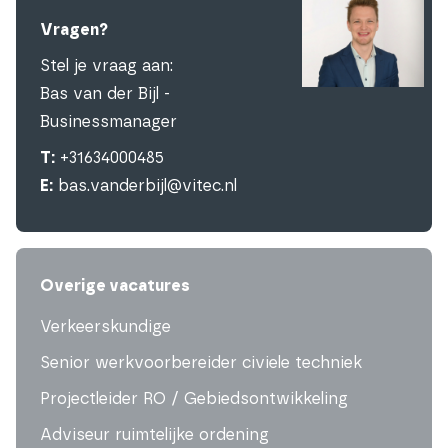
Vragen?
Stel je vraag aan:
Bas van der Bijl -
Businessmanager
T:
+31634000485
E:
bas.vanderbijl@vitec.nl
Overige vacatures
Verkeerskundige
Senior werkvoorbereider civiele techniek
Projectleider RO / Gebiedsontwikkeling
Adviseur ruimtelijke ordening