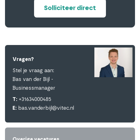
Solliciteer direct
Vragen?
Stel je vraag aan:
Bas van der Bijl -
Businessmanager
T:
+31634000485
E:
bas.vanderbijl@vitec.nl
Overige vacatures