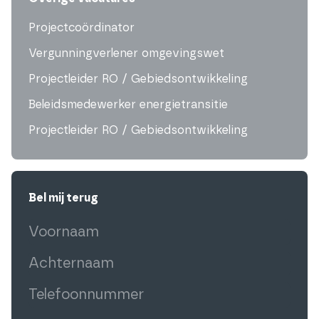
Projectcoördinator
Vergunningverlener omgevingswet
Projectleider RO / Gebiedsontwikkeling
Beleidsmedewerker energietransitie
Projectleider RO / Gebiedsontwikkeling
Bel mij terug
Voornaam
(Vereist)
Achternaam
(Vereist)
Telefoonnummer
(Vereist)