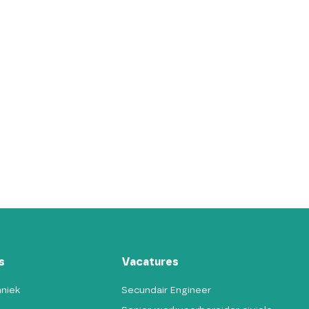
s
Vacatures
hniek
Secundair Engineer