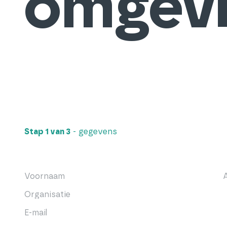
omgevi
Stap
1
van
3
- gegevens
Voornaam
(Vereist)
Organisatie
(Vereist)
E-