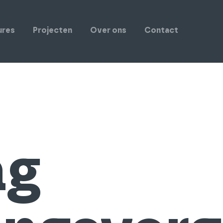
ures
Projecten
Over ons
Contact
ag