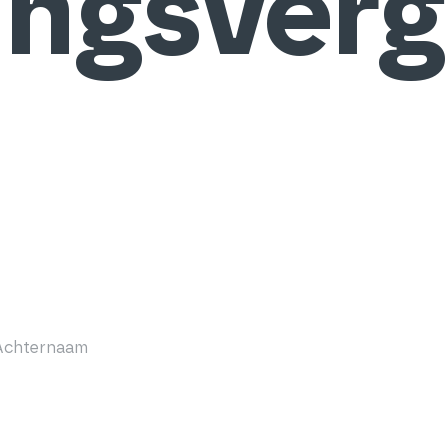
ngsverg
Achternaam
(Vereist)