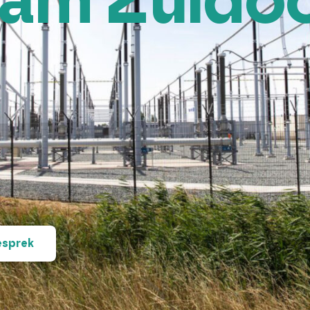
am Zuido
esprek