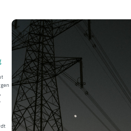
g
st
rgen
,
e
rdt