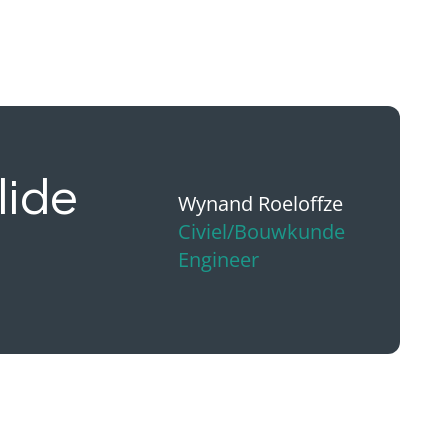
lide
Wynand Roeloffze
Civiel/Bouwkunde
Engineer