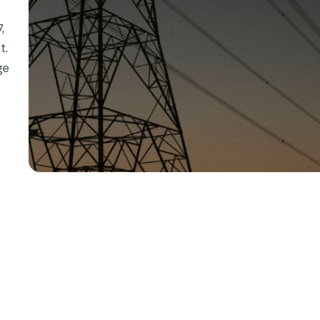
,
t.
ge