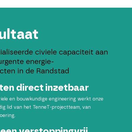
ultaat
ialiseerde civiele capaciteit aan
rgente energie-
ecten in de Randstad
ten direct inzetbaar
iviele en bouwkundige engineering werkt onze
dig lid van het TenneT-projectteam, van
oering.
 een verstoppingvrij