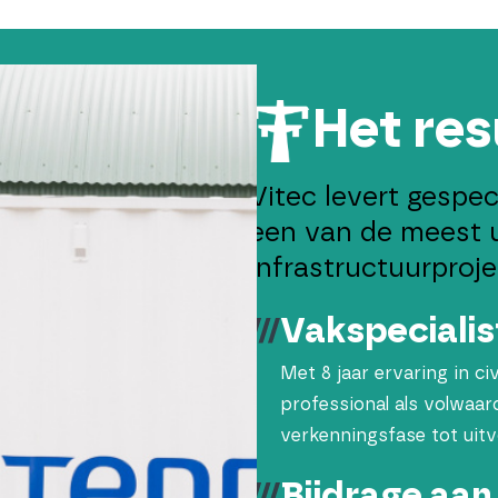
Het res
Vitec levert gespec
een van de meest u
infrastructuurproj
Vakspecialis
Met 8 jaar ervaring in c
professional als volwaar
verkenningsfase tot uitv
Bijdrage aan