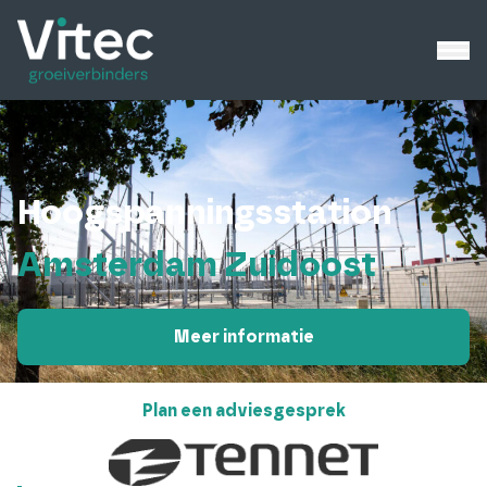
Hoogspanningsstation
Amsterdam Zuidoost
Meer informatie
Plan een adviesgesprek